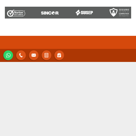
Libbos Corretora de Seguros
São Paulo/SP
(11) 2839-2838
(11) 98080-9188
Política de privacidade
contato@libboscorretora.com.br